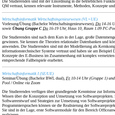
Die Studierenden sind mit der Einordnung in die betrieblichen Funkt
QM vertraut, kennen relevante Instrumente, Methoden, Konzepte und 
Wirtschaftsinformatik Wirtschaftsingenieurwesen (VL+UE)
Vorlesung/Übung (Bachelor Wirtschaftsingenieurwesen),
Do
14-16 U
sowie
Übung Gruppe C
Do
16-19 Uhr, Haus 10, Raum 1.09 PC-Poo
Die Studierenden sind nach dem Kurs in der Lage, große Datenmengen
gewinnen. Sie kennen die Theorien relationaler Datenbanken und könn
anwenden. Die Studierenden sind mit der Modellierung als Kernkompe
informationstechnischer Systeme vertraut und haben sie am Beispiel D
Konzepte des E-Business im Zusammenhang mit komplex vernetzte
entsprechende Fallbeispiele erarbeitet.
Wirtschaftsinformatik I (SE/UE)
Seminar/Übung (Bachelor BWL dual)
,
Fr
10-14 Uhr (Gruppe 1) un
Pool / Online via Zoom
Die Studierenden verfügen über grundlegende Kenntnisse zur Inform
Wissen über die Konzeption und Umsetzung von Softwareprojekten. 
Softwareentwurf und Strategien zur Umsetzung von Softwareprojekte
Programmiersprachen können sie die Realisierung der Softwareprojek
Sie sind in der Lage, erste Softwaremodule für den Bereich Officea
realisieren.